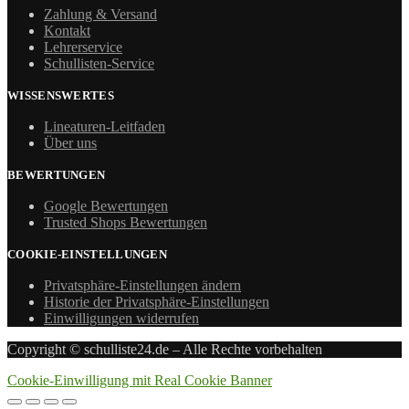
Zahlung & Versand
Kontakt
Lehrerservice
Schullisten-Service
WISSENSWERTES
Lineaturen-Leitfaden
Über uns
BEWERTUNGEN
Google Bewertungen
Trusted Shops Bewertungen
COOKIE-EINSTELLUNGEN
Privatsphäre-Einstellungen ändern
Historie der Privatsphäre-Einstellungen
Einwilligungen widerrufen
Copyright © schulliste24.de – Alle Rechte vorbehalten
Cookie-Einwilligung mit Real Cookie Banner