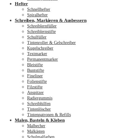
Hefter
Schnellhefter
Spiralhefter
Schreiben, Markieren & Ausbessern
Schreiblernfüller
Schreiblernstifte
Schulfüller
Tintenroller & Gelschreiber
Kugelschreiber
Textmarker
Permanentmarker
Bleistifte
Buntstifte
Fineliner
Folienstifte
Filzstifte
Anspitzer
Radiergummis
Schreibhilfen
Tintenlöscher
Tintenpatronen & Refills
Malen, Basteln & Kleben
Malbecher
Malkästen
Schulmalfarben