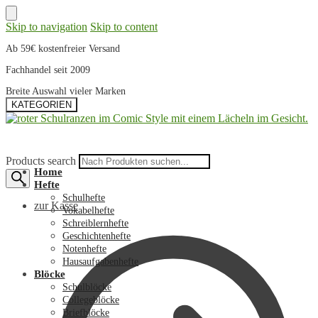
Skip to navigation
Skip to content
Ab 59€ kostenfreier Versand
Fachhandel seit 2009
Breite Auswahl vieler Marken
KATEGORIEN
Products search
Home
Hefte
Schulhefte
zur Kasse
Vokabelhefte
Schreiblernhefte
Geschichtenhefte
Notenhefte
Hausaufgabenhefte
Blöcke
Schulblöcke
Collegeblöcke
Briefblöcke