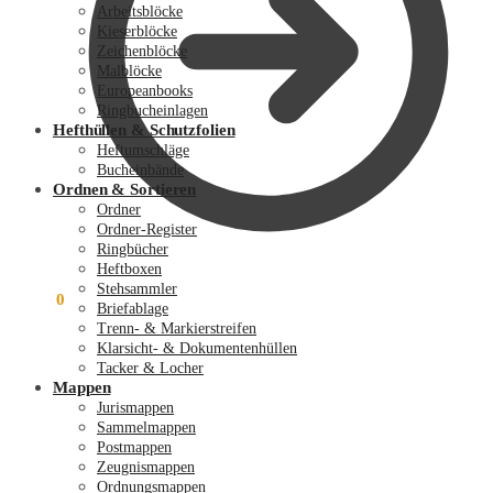
Arbeitsblöcke
Kieserblöcke
Zeichenblöcke
Malblöcke
Europeanbooks
Ringbucheinlagen
Hefthüllen & Schutzfolien
Heftumschläge
Bucheinbände
Ordnen & Sortieren
Ordner
Ordner-Register
Ringbücher
Heftboxen
Stehsammler
0,00
€
0
Briefablage
Trenn- & Markierstreifen
Klarsicht- & Dokumentenhüllen
Tacker & Locher
Mappen
Jurismappen
Sammelmappen
Postmappen
Zeugnismappen
Ordnungsmappen