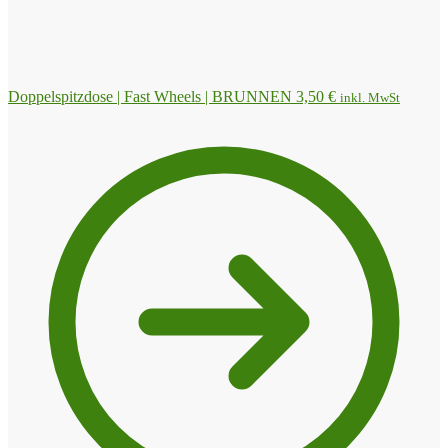
Doppelspitzdose | Fast Wheels | BRUNNEN
3,50
€
inkl. MwSt