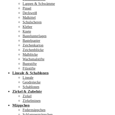
Lappen & Schwämme
Pinsel
Deckweiß
Malkittel
Schulscheren
Kleber
Knete
Bastelunterlagen
Bastelpapier
Zeichenkarton
Zeichenblöcke
Malblöcke
Wachsmalstifte
Buntstifte
Filzstifte
Lineale & Schablonen
Lineale
Geodreiecke
Schablonen
Zirkel & Zubehör
Zirkel
Zirkelminen
Mäppchen
Federmäppchen
Schlampermäppchen