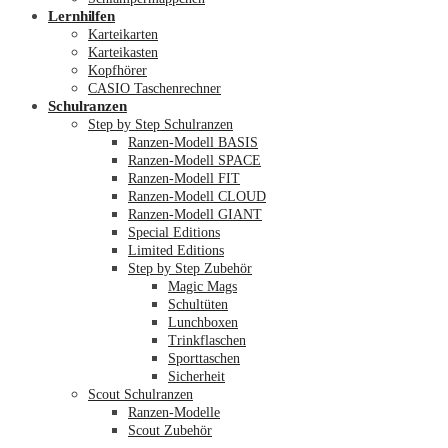
Lernhilfen
Karteikarten
Karteikasten
Kopfhörer
CASIO Taschenrechner
Schulranzen
Step by Step Schulranzen
Ranzen-Modell BASIS
Ranzen-Modell SPACE
Ranzen-Modell FIT
Ranzen-Modell CLOUD
Ranzen-Modell GIANT
Special Editions
Limited Editions
Step by Step Zubehör
Magic Mags
Schultüten
Lunchboxen
Trinkflaschen
Sporttaschen
Sicherheit
Scout Schulranzen
Ranzen-Modelle
Scout Zubehör