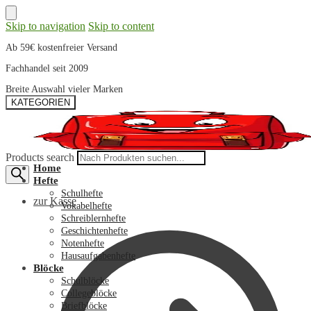
Skip to navigation
Skip to content
Ab 59€ kostenfreier Versand
Fachhandel seit 2009
Breite Auswahl vieler Marken
KATEGORIEN
Products search
Home
Hefte
Schulhefte
zur Kasse
Vokabelhefte
Schreiblernhefte
Geschichtenhefte
Notenhefte
Hausaufgabenhefte
Blöcke
Schulblöcke
Collegeblöcke
Briefblöcke