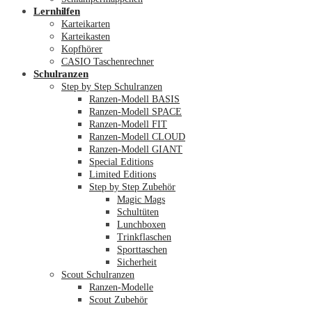
Lernhilfen
Karteikarten
Karteikasten
Kopfhörer
CASIO Taschenrechner
Schulranzen
Step by Step Schulranzen
Ranzen-Modell BASIS
Ranzen-Modell SPACE
Ranzen-Modell FIT
Ranzen-Modell CLOUD
Ranzen-Modell GIANT
Special Editions
Limited Editions
Step by Step Zubehör
Magic Mags
Schultüten
Lunchboxen
Trinkflaschen
Sporttaschen
Sicherheit
Scout Schulranzen
Ranzen-Modelle
Scout Zubehör