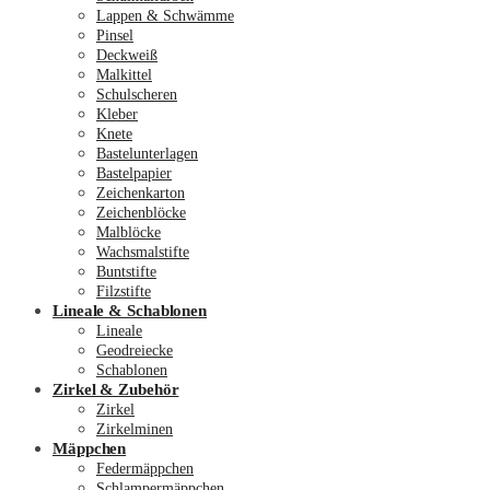
Lappen & Schwämme
Pinsel
Deckweiß
Malkittel
Schulscheren
Kleber
Knete
Bastelunterlagen
Bastelpapier
Zeichenkarton
Zeichenblöcke
Malblöcke
Wachsmalstifte
Buntstifte
Filzstifte
Lineale & Schablonen
Lineale
Geodreiecke
Schablonen
Zirkel & Zubehör
Zirkel
Zirkelminen
Mäppchen
Federmäppchen
Schlampermäppchen