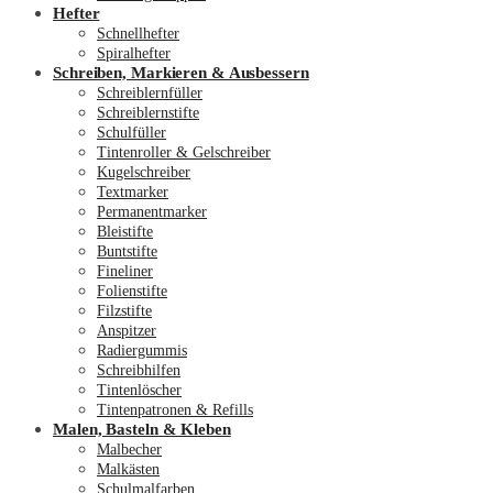
Hefter
Schnellhefter
Spiralhefter
Schreiben, Markieren & Ausbessern
Schreiblernfüller
Schreiblernstifte
Schulfüller
Tintenroller & Gelschreiber
Kugelschreiber
Textmarker
Permanentmarker
Bleistifte
Buntstifte
Fineliner
Folienstifte
Filzstifte
Anspitzer
Radiergummis
Schreibhilfen
Tintenlöscher
Tintenpatronen & Refills
Malen, Basteln & Kleben
Malbecher
Malkästen
Schulmalfarben