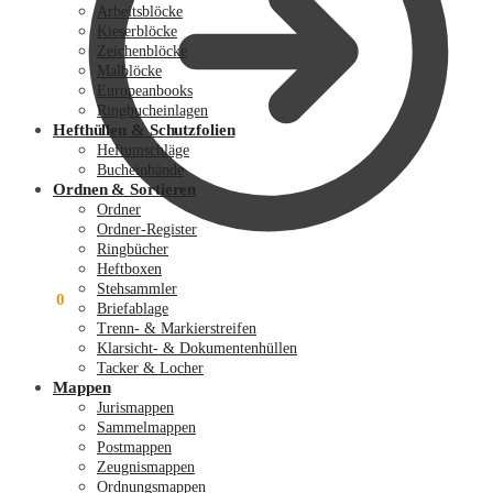
Arbeitsblöcke
Kieserblöcke
Zeichenblöcke
Malblöcke
Europeanbooks
Ringbucheinlagen
Hefthüllen & Schutzfolien
Heftumschläge
Bucheinbände
Ordnen & Sortieren
Ordner
Ordner-Register
Ringbücher
Heftboxen
Stehsammler
0,00
€
0
Briefablage
Trenn- & Markierstreifen
Klarsicht- & Dokumentenhüllen
Tacker & Locher
Mappen
Jurismappen
Sammelmappen
Postmappen
Zeugnismappen
Ordnungsmappen