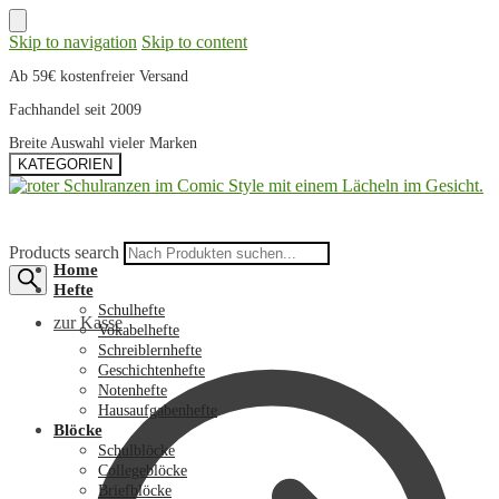
Skip to navigation
Skip to content
Ab 59€ kostenfreier Versand
Fachhandel seit 2009
Breite Auswahl vieler Marken
KATEGORIEN
Products search
Home
Hefte
Schulhefte
zur Kasse
Vokabelhefte
Schreiblernhefte
Geschichtenhefte
Notenhefte
Hausaufgabenhefte
Blöcke
Schulblöcke
Collegeblöcke
Briefblöcke