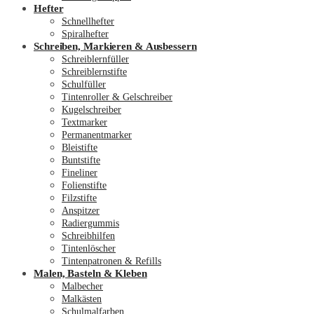
Hefter
Schnellhefter
Spiralhefter
Schreiben, Markieren & Ausbessern
Schreiblernfüller
Schreiblernstifte
Schulfüller
Tintenroller & Gelschreiber
Kugelschreiber
Textmarker
Permanentmarker
Bleistifte
Buntstifte
Fineliner
Folienstifte
Filzstifte
Anspitzer
Radiergummis
Schreibhilfen
Tintenlöscher
Tintenpatronen & Refills
Malen, Basteln & Kleben
Malbecher
Malkästen
Schulmalfarben