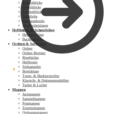
Arbeitsblöcke
Kieserblöcke
Zeichenblöcke
Malblöcke
Europeanbooks
Ringbucheinlagen
Hefthüllen & Schutzfolien
Heftumschläge
Bucheinbände
Ordnen & Sortieren
Ordner
Ordner-Register
Ringbücher
Heftboxen
Stehsammler
0,00
€
0
Briefablage
Trenn- & Markierstreifen
Klarsicht- & Dokumentenhüllen
Tacker & Locher
Mappen
Jurismappen
Sammelmappen
Postmappen
Zeugnismappen
Ordnungsmappen