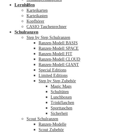
Lernhilfen
Karteikarten
Karteikasten
Kopfhörer
CASIO Taschenrechner
Schulranzen
Step by Step Schulranzen
Ranzen-Modell BASIS
Ranzen-Modell SPACE
Ranzen-Modell FIT
Ranzen-Modell CLOUD
Ranzen-Modell GIANT
Special Editions
Limited Editions
Step by Step Zubehör
Magic Mags
Schultüten
Lunchboxen
Trinkflaschen
Sporttaschen
Sicherheit
Scout Schulranzen
Ranzen-Modelle
Scout Zubehör