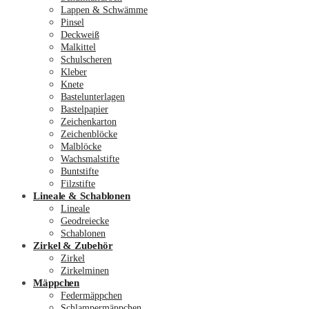
Lappen & Schwämme
Pinsel
Deckweiß
Malkittel
Schulscheren
Kleber
Knete
Bastelunterlagen
Bastelpapier
Zeichenkarton
Zeichenblöcke
Malblöcke
Wachsmalstifte
Buntstifte
Filzstifte
Lineale & Schablonen
Lineale
Geodreiecke
Schablonen
Zirkel & Zubehör
Zirkel
Zirkelminen
Mäppchen
Federmäppchen
Schlampermäppchen